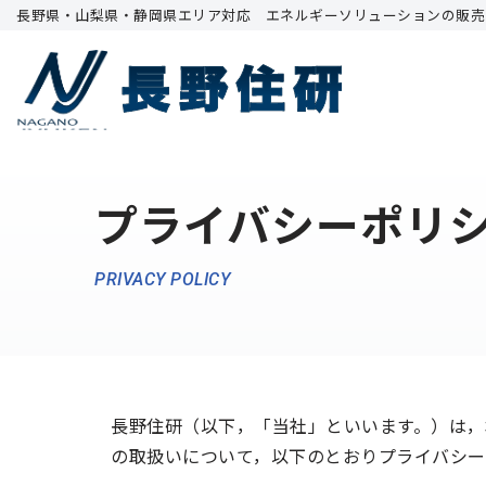
長野県・山梨県・静岡県エリア対応 エネルギーソリューションの販売
コ
ン
テ
ン
ツ
プライバシーポリ
へ
ス
キ
PRIVACY POLICY
ッ
プ
長野住研（以下，「当社」といいます。）は，
の取扱いについて，以下のとおりプライバシー